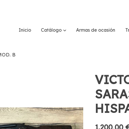
Inicio
Catálogo
Armas de ocasión
T
MOD. B
VICT
SARA
HISP
1.200,00 