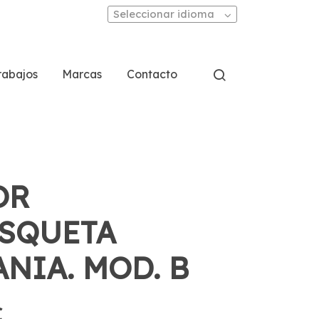
Seleccionar idioma
rabajos
Marcas
Contacto
OR
SQUETA
ANIA. MOD. B
€